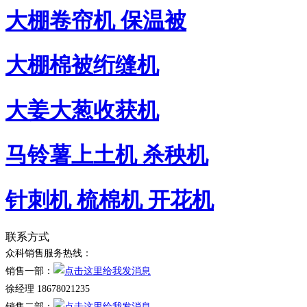
大棚卷帘机 保温被
大棚棉被绗缝机
大姜大葱收获机
马铃薯上土机 杀秧机
针刺机 梳棉机 开花机
联系方式
众科销售服务热线：
销售一部：
徐经理 18678021235
销售二部：