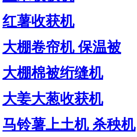
红薯收获机
大棚卷帘机 保温被
大棚棉被绗缝机
大姜大葱收获机
马铃薯上土机 杀秧机