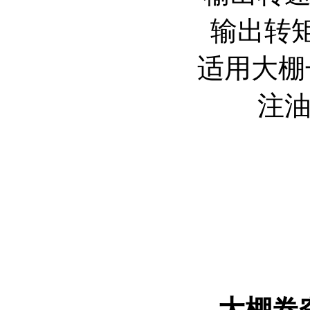
输出转矩
适用大棚
注油
大棚卷